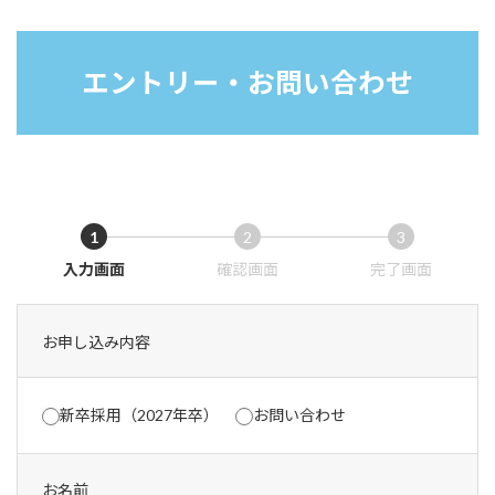
コ
ナ
ン
ビ
テ
ゲ
エントリー・お問い合わせ
ン
ー
ツ
シ
へ
ョ
ス
ン
キ
に
ッ
移
プ
動
1
2
3
現
現
現
入力画面
確認画面
完了画面
在
在
在
表
表
表
示
示
示
お申し込み内容
さ
さ
さ
れ
れ
れ
て
て
て
新卒採用（2027年卒）
お問い合わせ
い
い
い
る
る
る
画
画
画
面
面
面
お名前