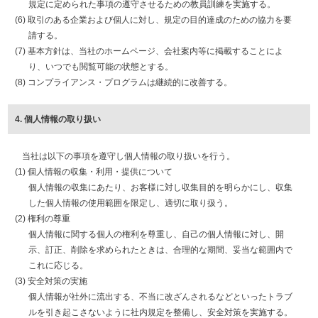
規定に定められた事項の遵守させるための教員訓練を実施する。
(6) 取引のある企業および個人に対し、規定の目的達成のための協力を要
請する。
(7) 基本方針は、当社のホームページ、会社案内等に掲載することによ
り、いつでも閲覧可能の状態とする。
(8) コンプライアンス・プログラムは継続的に改善する。
4. 個人情報の取り扱い
当社は以下の事項を遵守し個人情報の取り扱いを行う。
(1) 個人情報の収集・利用・提供について
個人情報の収集にあたり、お客様に対し収集目的を明らかにし、収集
した個人情報の使用範囲を限定し、適切に取り扱う。
(2) 権利の尊重
個人情報に関する個人の権利を尊重し、自己の個人情報に対し、開
示、訂正、削除を求められたときは、合理的な期間、妥当な範囲内で
これに応じる。
(3) 安全対策の実施
個人情報が社外に流出する、不当に改ざんされるなどといったトラブ
ルを引き起こさないように社内規定を整備し、安全対策を実施する。