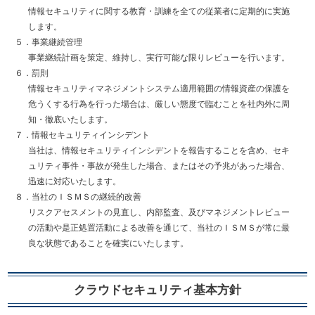
情報セキュリティに関する教育・訓練を全ての従業者に定期的に実施
します。
５．事業継続管理
事業継続計画を策定、維持し、実行可能な限りレビューを行います。
６．罰則
情報セキュリティマネジメントシステム適用範囲の情報資産の保護を
危うくする行為を行った場合は、厳しい態度で臨むことを社内外に周
知・徹底いたします。
７．情報セキュリティインシデント
当社は、情報セキュリティインシデントを報告することを含め、セキ
ュリティ事件・事故が発生した場合、またはその予兆があった場合、
迅速に対応いたします。
８．当社のＩＳＭＳの継続的改善
リスクアセスメントの見直し、内部監査、及びマネジメントレビュー
の活動や是正処置活動による改善を通じて、当社のＩＳＭＳが常に最
良な状態であることを確実にいたします。
クラウドセキュリティ基本方針