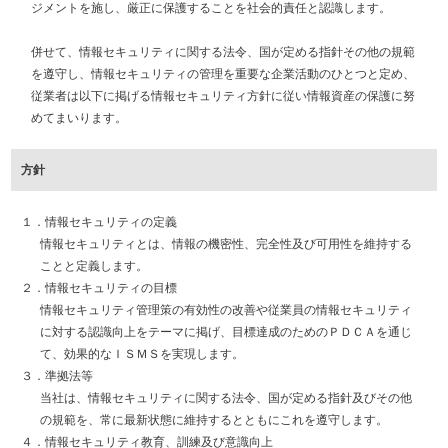
ジメントを施し、厳正に保護することを社会的責任と認識します。
併せて、情報セキュリティに関する法令、国が定める指針その他の規範
を遵守し、情報セキュリティの管理を重要な企業活動のひとつと定め、
従業者は以下に掲げる情報セキュリティ方針に従い情報資産の保護に努
めてまいります。
方針
１．情報セキュリティの定義
情報セキュリティとは、情報の機密性、完全性及び可用性を維持する
ことと定義します。
２．情報セキュリティの目標
情報セキュリティ管理策の有効性の改善や従業員の情報セキュリティ
に対する認識向上をテーマに掲げ、目標達成のためのＰＤＣＡを通じ
て、効果的なＩＳＭＳを実現します。
３．準拠法等
当社は、情報セキュリティに関する法令、国が定める指針及びその他
の規範を、常に最新状態に維持するとともにこれを遵守します。
４．情報セキュリティ教育、訓練及び意識向上